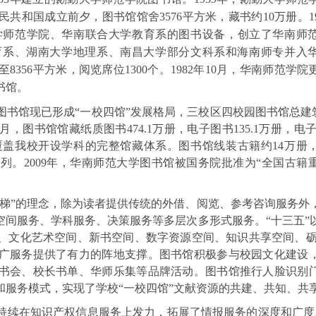
和国成立前夕，图书馆馆舍3576平方米，藏书约10万册。19
学师范学院、华南联合大学教育系的图书设备，创立了华南师
教育系、湖南大学地理系、南昌大学部分文科系和海南师专并入
8356平方米，阅览席位1300个。1982年10月，华南师范学
书馆。
图书馆现已形成“一校四馆”发展格局，三校区四校园图书馆总建筑面
2月，图书馆馆藏纸质图书474.1万册，电子图书135.1万册，电子
盖我校开设学科的完整馆藏体系。图书馆线装古籍约14万册
居前列。2009年，华南师范大学图书馆被国务院批准为“全国古籍
为梯”的理念，除为读者提供传统的外借、阅览、参考咨询服务外
空间服务、学科服务、决策服务等多层次多形式服务。“十三五”
、文化艺术空间、新书空间、数字资源空间、知识共享空间、砺
广服务提供了有力的阵地支撑。图书馆积极参与校园文化建设
书会、校长书单、华师乐集等品牌活动。图书馆推行人脸识别
和服务模式，实现了学校“一校四馆”文献资源的共建、共知、共
续在知识产权信息服务上发力，拓展了情报服务的深度和广度。2