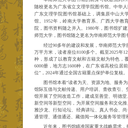
随校更名为广东省立文理学院图书馆。中华人民共
广东文理学院图书馆基础上，调集原中山大
馆。1952年，岭南大学教育系、广西大学
院，图书资料随之并入。1980年，图书馆扩建至
师范大学，图书馆随之更名为华南师范大学图
经过90多年的建设和发展，华南师范大学
万平方米，读者座位8100多个。截至2025年1
种，形成了以教育文献和古籍文献为特色，覆
6000册，地方志1600种，在广东省高校位
位”，2024年通过全国古籍重点保护单位复核。
图书馆本着“读者为天、资源为地、服务
馆际互借与文献传递、用户培训、查收查引、
馆开展了空间改造工作，建成至善堂、明德堂
新空间等新型空间，为开展空间服务和文化推
雅沙龙、行知论坛、经典讲坛、真人书会、尚
通管理、通借通还、藏借阅一体化服务等管理
近年来，图书馆瞄准国家重大战略需求，持