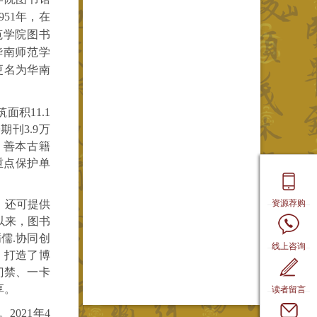
51年，在
范学院图书
华南师范学
院更名为华南
积11.1
期刊3.9万
，善本古籍
重点保护单
资源荐购
，还可提供
以来，图书
儒.协同创
线上咨询
，打造了博
门禁、一卡
读者留言
享。
021年4