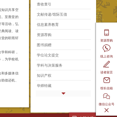
查收查引
成知识共享空
文献传递/馆际互借
间。至善堂的
讨等活动，弘
信息素养教育
经典阅读、读
资源荐购
善堂的听雨轩
资源荐购
图书捐赠
教学和科研，
学位论文提交
线上咨询
务，为学校机
学科与决策服务
读者留言
信和多媒体信
知识产权
自助借还机、
华师特藏
馆长信箱
微信公众号