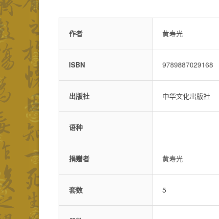
作者
黄寿光
ISBN
9789887029168
出版社
中华文化出版社
语种
捐赠者
黄寿光
套数
5