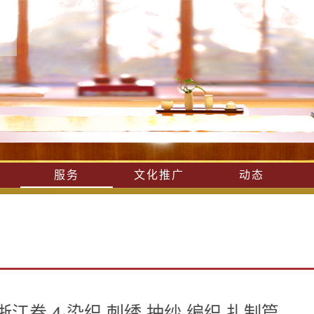
服务
文化推广
动态
江卷 4·染织 刺绣 抽纱 编织 扎制篇