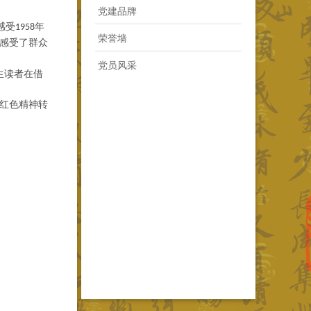
党建品牌
感受
年
1958
荣誉墙
感受了群众
党员风采
生读者在借
红色精神转