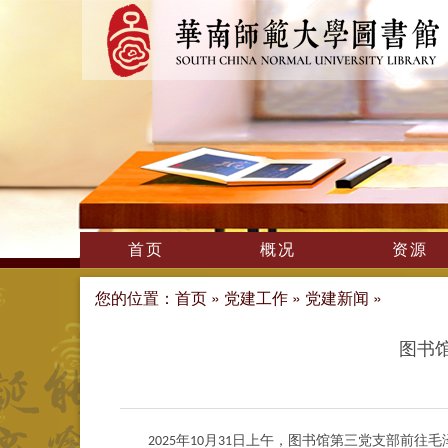
首页
概况
资源
您的位置：
首页
»
党建工作
»
党建新闻
»
图书
年
月
日上午，图书馆第三党支部前往毛
2025
10
31