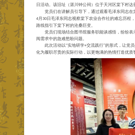
日活动。该旧址（湛川钟公祠）位于天河区棠下村达
党员们在讲解员引导下，
通过
观看
毛泽东
同志
在
月
日毛泽东同志视察棠下农业合作社的难忘历程，
4
30
路线指引下棠下村的沧桑巨变。
党员们现场结合图书馆服务职能谈感悟，纷纷表
阅需求中的急难愁盼问题。
此次活动以
“实地研学
交流践行”的形式，让党
+
化为履职尽责的实际行动，以更饱满的热情打造优质