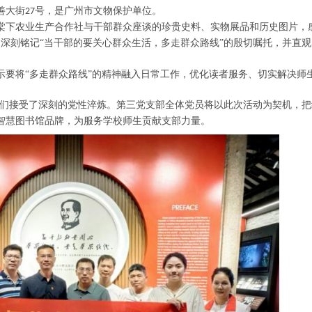
善大街
号，是广州市文物保护单位。
27
棠下农业生产合作社与干部群众座谈
的
珍贵史料、实物展品和历史图片，
深刻铭记“当干部的要关心群众生活，多走群众路线”的殷切嘱托，
并
直观
示要将
“多走群众路线”的精神融入日常工作，优化读者服务、切实解决师
员们接受了深刻的党性淬炼。第三党支部全体党员将以此次活动为契机，把
智慧图书馆品牌，为服务学校师生贡献支部力量。