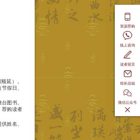
资源荐购
线上咨询
读者留言
假顺延）。
馆长信箱
（节假日、
微信公众号
澳台图书、
。荐购读者
提供姓名、