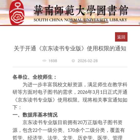
返回
关于开通《京东读书专业版》使用权限的通知
1698
2026-02-28
各单位、
全校师生：
为进一步丰富我校文献资源，满足师生在教学科
研等方面对
电子图书
的需求，
年
月
日正式开通
2026
3
1
《
京东读书专业版
》
使用权限。现将相关事宜通知如
下：
一、
数据库基本情况
京东读书专业版目前拥有
万正版
电子
图书资
20
源，包含
个一级分类、
余个二级分类，覆盖有
22
170
哲学、经济学、法学、文学、历史学、医学、管理