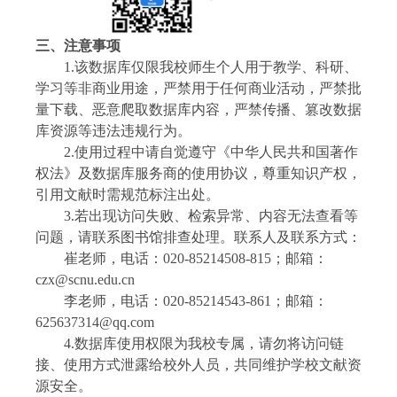
三、注意事项
1.
该数据库仅限我校师生个人用于教学、科研、
学习等非商业用途，严禁用于任何商业活动，严禁批
量下载、恶意爬取数据库内容，严禁传播、篡改数据
库资源
等
违法违规行为。
2.
使用过程中请自觉遵守《中华人民共和国著作
权法》及数据库服务商的使用协议，尊重知识产权，
引用文献时需规范标注出处。
3.
若出现访问失败、检索异常、内容无法查看等
问题，
请
联系图书馆排查处理。
联系人及联系方式：
崔老师
，
电话：
020-
85214508-815；邮箱：
czx@scnu.edu.cn
李老师
，电话：
020-
85214543-861
；邮箱：
625637314@qq.com
4.
数据库使用权限为我校专属，请勿将访问链
接、使用方式泄露给校外人员，共同维护学校文献资
源安全。