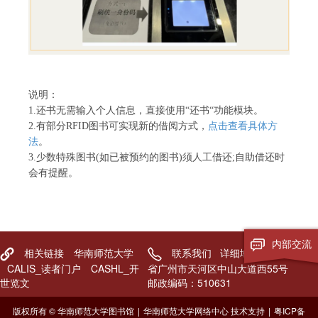
说明：
1.还书无需输入个人信息，直接使用“还书“功能模块。
2.有部分RFID图书可实现新的借阅方式，
点击查看具体方
法
。
3.少数特殊图书(如已被预约的图书)须人工借还;自助借还时
会有提醒。
内部交流
相关链接
华南师范大学
联系我们
详细地址：广东
CALIS_读者门户
CASHL_开
省广州市天河区中山大道西55号
世览文
邮政编码：510631
版权所有 © 华南师范大学图书馆
|
华南师范大学网络中心 技术支持
|
粤ICP备