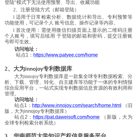
登陆”模式下无法使用预警、导出、收藏功能
2、注册登陆方式（邮箱登陆）
l
适用于日常检索分析、数据统计和导出、专利预警等
功能使用，可记录个人
账号信息、操作记录等内容。
l
首次使用：需使用微信扫描页面上显示的二维码注册
个人账号，填写后续用
于登陆的邮箱和密码，提交注册账
号即可生效。
访问地址：
站点
1：
https://www.patyee.com/home
2、
大为
专利数据库
innojoy
大为
innojoy专利数据库是一款集全球专利数据检索、分
析、下载、管理、转化、自主建库等功能于一体的专利情报
综合应用平台，一站式实现专利数据信息资源的有效利用和
管理。
访问地址：
站点
1：
http://www.innojoy.com/search/home.html
（
旧
版，
大为
innojoy专利数据库
）
站点
2
：
https://pat.daweisoft.com/home
（
新版，
大为
全球专利检索分析系统
）
3、华南师范大学知识产权信息服务平台