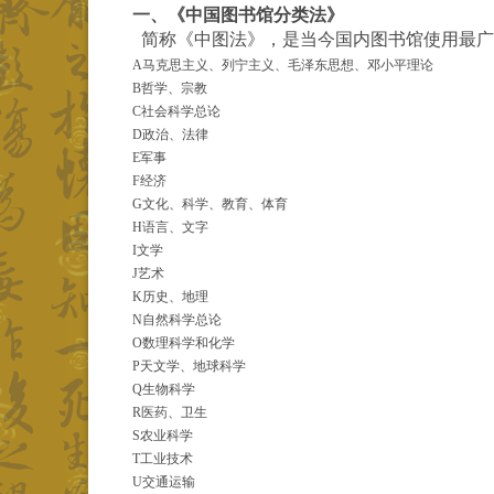
一、《中国图书馆分类法》
简称《中图法》，
是当今国内图书馆使用最广
A马克思主义、列宁主义、毛泽东思想、邓小平理论
B哲学、宗教
C社会科学总论
D政治、法律
E军事
F经济
G文化、科学、教育、体育
H语言、文字
I文学
J艺术
K历史、地理
N自然科学总论
O数理科学和化学
P天文学、地球科学
Q生物科学
R医药、卫生
S农业科学
T工业技术
U交通运输