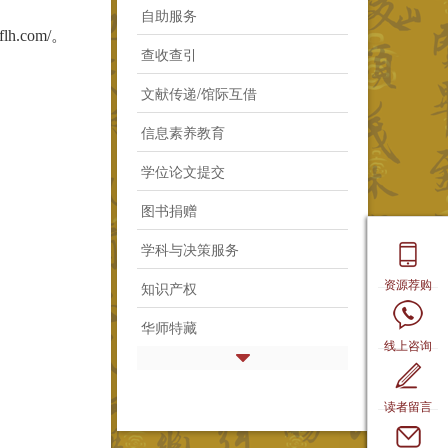
自助服务
h.com/。
查收查引
文献传递/馆际互借
信息素养教育
学位论文提交
图书捐赠
学科与决策服务
资源荐购
知识产权
华师特藏
线上咨询
读者留言