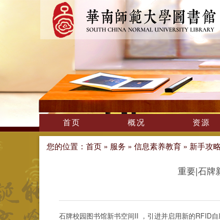
首页
概况
资源
您的位置：
首页
»
服务
»
信息素养教育
»
新手攻
重要|石牌
石牌校园图书馆新书空间II ，引进并启用新的RFI