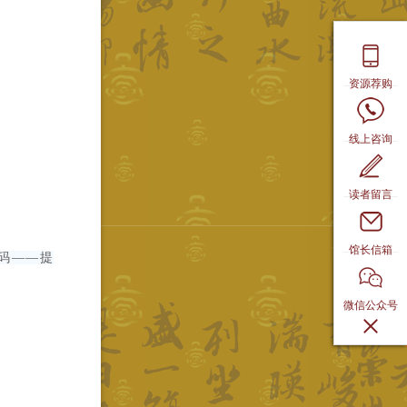
资源荐购
线上咨询
读者留言
馆长信箱
形码——提
微信公众号