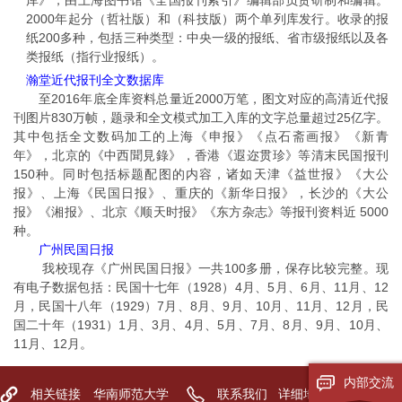
库》，由上海图书馆《全国报刊索引》编辑部负责研制和编辑。
2000年起分（哲社版）和（科技版）两个单列库发行。收录的报
纸200多种，包括三种类型：中央一级的报纸、省市级报纸以及各
类报纸（指行业报纸）。
瀚堂近代报刊全文数据库
至2016年底全库资料总量近2000万笔，图文对应的高清近代报
刊图片830万帧，题录和全文模式加工入库的文字总量超过25亿字。
其中包括全文数码加工的上海《申报》《点石斋画报》《新青
年》，北京的《中西聞見錄》，香港《遐迩贯珍》等清末民国报刊
150种。同时包括标题配图的内容，诸如天津《益世报》《大公
报》、上海《民国日报》、重庆的《新华日报》，长沙的《大公
报》《湘报》、北京《顺天时报》《东方杂志》等报刊资料近 5000
种。
广州民国日报
我校现存《广州民国日报》一共100多册，保存比较完整。现
有电子数据包括：民国十七年（1928）4月、5月、6月、11月、12
月，民国十八年（1929）7月、8月、9月、10月、11月、12月，民
国二十年（1931）1月、3月、4月、5月、7月、8月、9月、10月、
11月、12月。
内部交流
相关链接
华南师范大学
联系我们
详细地址：广东