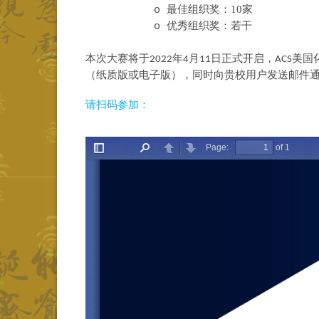
最佳组织奖：
1
0
家
o
优秀组织奖：若干
o
本次大赛将于
年
月
日正式开启，
美国
2
022
4
1
1
ACS
（纸质版或电子版），同时向贵校用户发送邮件
请扫码参加：
大赛将于
开启，请扫
描二维码