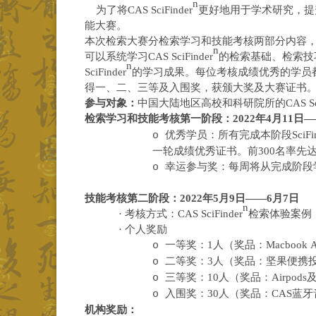
n
为了
将
CAS SciFinder
更好地
用
于学术研究，提
能大赛。
本次检索大赛
分
检索学习
和
技能考核
两部分内容
n
可以系统学习
CAS SciFinder
的检索基础、检索技
n
SciFinder
的
学习成果。
每位考核成绩优秀的学员
得一、二、三等及入围奖，获颁大奖及
大赛证书
参与对象：
中国
大陆地区高校和
科研
院所的
CAS Sc
检索学习和技能考核
第一
阶段
：
2
022
年
4月11日—
优秀学员：所有完成本阶段
SciFi
o
一轮
成绩优秀证书。前
300名
率先
幸运参与奖：每周将从完成阶段
o
技能考核第二阶段：
2
022
年
5月9日——6月7日
n
·
考核方式：
CAS
SciFinder
检索体验案例
·
个人奖励
一等奖：
1人（奖品：Macbook
A
o
二等奖：
3人（奖品：坚果便携
o
三等奖：
1
0
人（奖品：
Airpo
o
入围奖：
3
0
人（奖品：
CAS蓝
o
机构奖励：