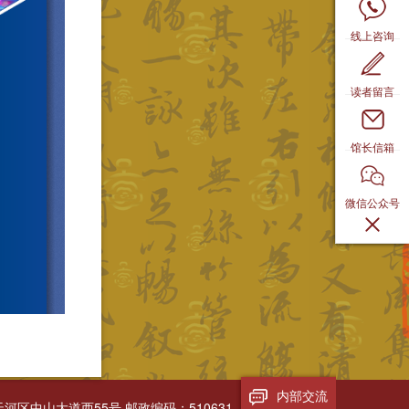
线上咨询
读者留言
馆长信箱
微信公众号
内部交流
区中山大道西55号 邮政编码：510631