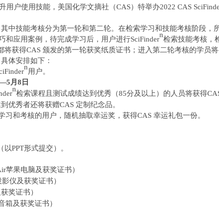
升用户使用技能，
美国化学文摘社（
CAS）
特举办
2
022 CAS SciFinde
，其中技能考核分为第一轮和第二轮
。在检索学习和技能考核阶段，
n
巧和应用案例，待完成学习后，用户
进行
SciFinder
检索技能考核，
都将获得
CAS 颁发的
第一轮获奖
纸质证书
；进入第二轮考核的学员将
。具体
安排
如下：
n
iFinder
用户
。
—5月8日
n
nder
检索课程且测试成绩达到优秀（
85分
及
以上）的人员将获得
CA
达到
优秀者还将获赠
CAS 定制
纪念品
。
学习和考核的用户，随机抽取幸运
奖
，获得
CAS 幸运礼包一份。
（以
PPT形式提交）。
ir
苹果电脑及获奖证书）
投影仪及获奖证书）
ds及获奖证书）
牙音箱及获奖证书）