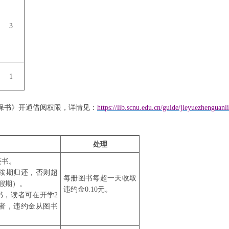
3
1
保书》开通借阅权限，详情见
：
https://lib.scnu.edu.cn/guide/jieyuezhenguanl
处理
还书。
按期归还，否则超
每册图书每超一天收取
假期）。
违约金
0.10元。
书，读者可在开学2
者，违约金从图书