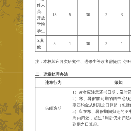
修人
员、
15
5
30
2
3
开放
学院
学生
5.其
5
1
30
2
1
他
注：本校其它各类研究生、进修生
等
读者需提供《担
二、
违章处理办法
违章行为
须知
1）读者应注意还书日期，及时
2）寒、暑假前到期的图书必须
期违约金从到期之日算起（包括
借阅逾期
3）应在寒、暑假期间归还的图
周内归还，超过2周后仍未归还
到期之日算起。