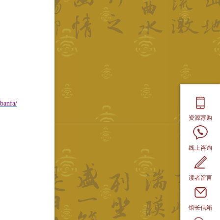
ibanfa/
资源荐购
线上咨询
读者留言
馆长信箱