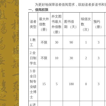
为更好地保障读者借阅需求，鼓励读者多读书和
一、借阅权限
外文图
最大外
续借次
读者
书最大
图书借
预约
借数
数
类型
外借数
期
（天）
（册）
（册）
（次）
（册）
1.教
不限
30
90
1
3
工
2.全
日制
不限
10
30
2
3
学生
3.非
全日
制专
15
5
180
0
3
业硕
士博
士
4.进