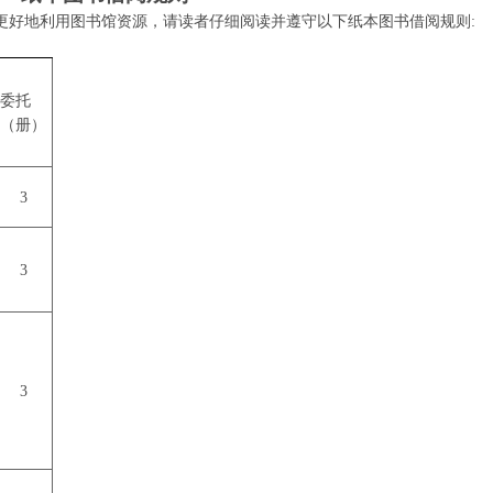
更好地利用图书馆资源，请读者仔细阅读并遵守以下纸本图书借阅规则
:
委托
（册）
3
3
3