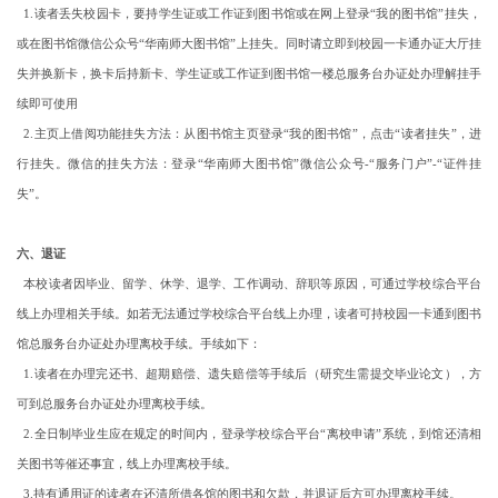
1.读者丢失校园卡，要持学生证或工作证到图书馆或在网上登录“我的图书馆”挂失，
或在图书馆微信公众号“华南师大图书馆”上挂失。同时请立即到校园一卡通办证大厅挂
失并换新卡，换卡后持新卡、学生证或工作证到图书馆一楼总服务台办证处办理解挂手
续即可使用
2.主页上借阅功能挂失方法：从图书馆主页登录“我的图书馆”，点击“读者挂失”，进
行挂失。微信的挂失方法：登录“华南师大图书馆”微信公众号-“服务门户”-“证件挂
失”。
六、退证
本校读者因毕业、留学、休学、退学、工作调动、辞职等原因，可通过学校综合平台
线上办理相关手续。如若无法通过学校综合平台线上办理，读者可持校园一卡通到图书
馆总服务台办证处办理离校手续。手续如下：
1.读者在办理完还书、超期赔偿、遗失赔偿等手续后（研究生需提交毕业论文），方
可到总服务台办证处办理离校手续。
2.全日制毕业生应在规定的时间内，登录学校综合平台“离校申请”系统，到馆还清相
关图书等催还事宜，线上办理离校手续。
3.持有通用证的读者在还清所借各馆的图书和欠款，并退证后方可办理离校手续。