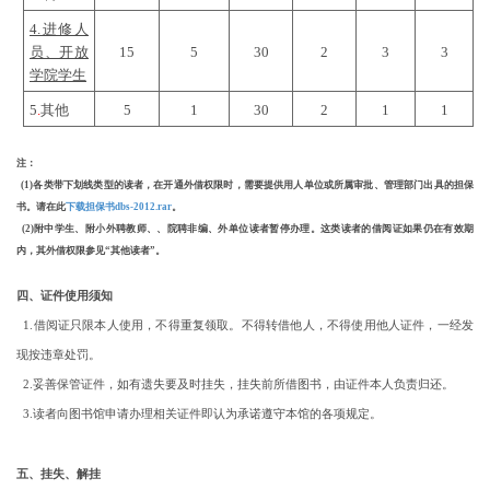
4.进修人
员、开放
15
5
30
2
3
3
学院学生
5
.
其他
5
1
30
2
1
1
注：
(1)各类带下划线类型的读者，在开通外借权限时，需要提供用人单位或所属审批、管理部门出具的担保
书。请在此
下载担保书dbs-2012.rar
。
(2)附中学生、附小外聘教师、
、院聘非编
、外单位读者暂停办理。这类读者的借阅证如果仍在有效期
内，其外借权限参见“其他读者”。
四、证件使用须知
1.借阅证只限本人使用，不得重复领取。不得转借他人，不得使用他人证件，一经发
现按违章处罚。
2.妥善保管证件，如有遗失要及时挂失，挂失前所借图书，由证件本人负责归还。
3.读者向图书馆申请办理相关证件即认为承诺遵守本馆的各项规定。
五、挂失、解挂