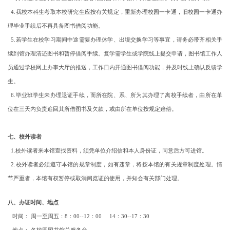
4.我校本科生考取本校研究生应按有关规定，重新办理校园一卡通，旧校园一卡通办
理毕业手续后不再具备图书借阅功能。
5.若学生在校学习期间中途需要办理休学、出境交换学习等事宜，请务必带齐相关手
续到馆办理清还图书和暂停借阅手续。复学需学生或学院线上提交申请，图书馆工作人
员通过学校网上办事大厅的推送，工作日内开通图书借阅功能，并及时线上确认反馈学
生。
6.毕业班学生未办理退证手续，而所在院、系、所为其办理了离校手续者，由所在单
位在三天内负责追回其所借图书及欠款，或由所在单位按规定赔偿。
七、校外读者
1.
校外读者来本馆查找资料，须凭单位介绍信和本人身份证，同意后方可进馆。
2.
校外读者必须遵守本馆的规章制度，如有违章，将按本馆的有关规章制度处理。情
节严重者，本馆有权暂停或取消阅览证的使用，并知会有关部门处理。
八、办证时间、地点
时间： 周一至周五：8：00--12：00 14：30--17：30