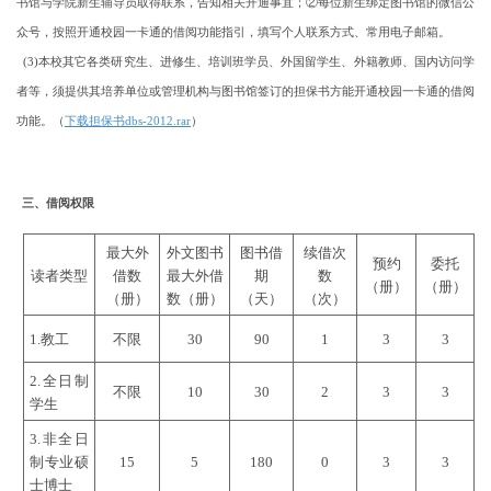
书馆与学院新生辅导员取得联系，告知相关开通事宜；②每位新生绑定图书馆的微信公
众号，按照开通校园一卡通的借阅功能指引，填写个人联系方式、常用电子邮箱。
(3)本校其它各类研究生、进修生、培训班学员、外国留学生、外籍教师、国内访问学
者等，须提供其培养单位或管理机构与图书馆签订的担保书方能开通校园一卡通的借阅
功能。（
下载担保书dbs-2012.rar
）
三、借阅权限
最大外
外文图书
图书借
续借次
预约
委托
读者类型
借数
最大外借
期
数
（册）
（册）
（册）
数（册）
（天）
（次）
1.教工
不限
30
90
1
3
3
2.全日制
不限
10
30
2
3
3
学生
3.非全日
制专业硕
15
5
180
0
3
3
士博士