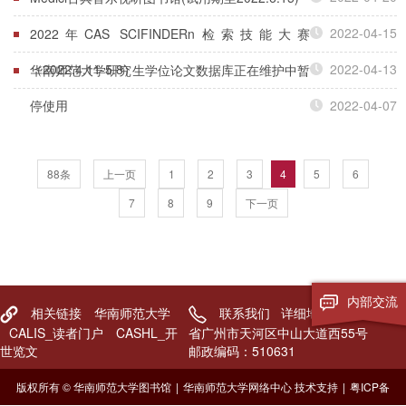
2022-04-15
2022年CAS SCIFINDERn检索技能大赛
（2022.4.11-5.8）
2022-04-13
华南师范大学研究生学位论文数据库正在维护中暂
停使用
2022-04-07
88条
上一页
1
2
3
4
5
6
7
8
9
下一页
内部交流
相关链接
华南师范大学
联系我们
详细地址：广东
CALIS_读者门户
CASHL_开
省广州市天河区中山大道西55号
世览文
邮政编码：510631
版权所有 © 华南师范大学图书馆
|
华南师范大学网络中心 技术支持
|
粤ICP备