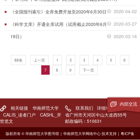
2020-04-02
《全国报刊索引》全库免费开放至2020年6月30日
2020-03-27
《科学文库》开通全库试用（试用截止2020年6月
19日）
2020-03-16
88条
上一页
1
2
3
4
5
6
7
8
9
下一页
内部交流
相关链接
华南师范大学
联系我们
详细地址：广东
CALIS_读者门户
CASHL_开
省广州市天河区中山大道西55号
世览文
邮政编码：510631
版权所有 © 华南师范大学图书馆
|
华南师范大学网络中心 技术支持
|
粤ICP备