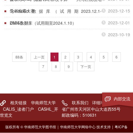
子书检索大赛
2023-12-15
SpecialSci数据库（试用期2023.12.1-
2024.5.31）
2023-12-01
EMIS数据库（试用期至2024.1.10）
2023-10-19
88条
上一页
1
2
3
4
5
6
7
8
9
下一页
内部交流
相关链接
华南师范大学
联系我们
详细地址：广东
CALIS_读者门户
CASHL_开
省广州市天河区中山大道西55号
世览文
邮政编码：510631
版权所有 © 华南师范大学图书馆
|
华南师范大学网络中心 技术支持
|
粤ICP备