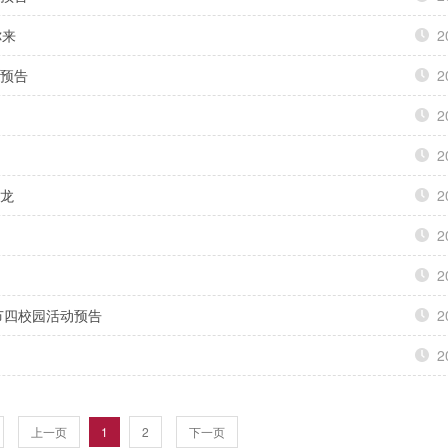
你来
2
节预告
2
2
2
沙龙
2
2
2
节四校园活动预告
2
2
上一页
1
2
下一页