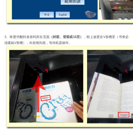
3
、将图书翻到条形码所在页面
（封面、背面或
15
页）
，朝上放置在
V
形槽里（书脊必
须紧贴
V
形槽），向前推到底，等待机器操作。