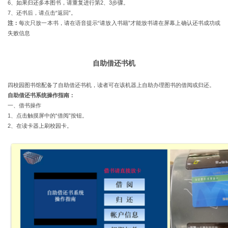
6
、如果归还多本图书，请重复进行第
2
、
3
步骤。
7
、还书后，请点击
“
返回
”
。
注：
每次只放一本书，请在语音提示
“
请放入书籍
”
才能放书请在屏幕上确认还书成功或
失败信息
自助借还书机
四校园
图书馆配备了自助借还书机，读者可在该机器上自助办理图书的借阅或归还。
自助借还书系统操作指南：
一、借书操作
1
、点击触摸屏中的
“
借阅
”
按钮。
2
、在读卡器上刷校园卡。