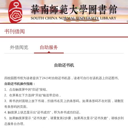
书刊借阅
外借阅览
自助服务
自助还书机
四
校
园
图书馆为读者提供了
24
小时自助还书机器，读者可自行在该机器上归还图书。
自助还书机操作指南：
1
、点击触摸屏中的
“
归还
”
按钮。
2
、在屏幕左下方选择
“
开始
”
输送带启动 。
3
、将书的封面朝上放下书籍，扫描书名页上的条形码。如果条形码不在封面，请翻至
有条形码的页面。
4.
触摸屏上状态显示出
“
还书成功
”
，即为本书成功归还。
5
、如果触摸屏显示
“
还书失败
”
，请重复第
2
步骤，如果再次显示
“
还书失败
”
，请移步到
总服务台办理。