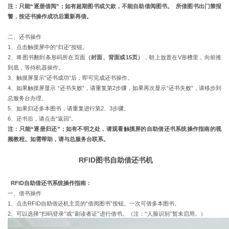
注：只能
“
逐册借阅
”
；如有超期图书或欠款，不能自助借阅图书。
所借图书出门禁报
警，按还书操作成功后重新再借。
二、还书操作
1
、点击触摸屏中的
“
归还
”
按钮。
2
、将图书翻到条形码所在页面
（封面、背面或
15
页）
，朝上放置在
V
形槽里，向前推
到底，等待机器操作。
3
、触摸屏显示
“
还书成功
”
后，即可完成还书操作。
4
、如果触摸屏显示
“
还书失败
”
，请重复第
2
步骤，如果再次显示
“
还书失败
”
，请移步到
总服务台办理。
5
、如果归还多本图书，请重复进行第
2
、
3
步骤。
6
、还书后，请点击
“
返回
”
。
注：只能
“
逐册归还
”
；如有不明之处，请观看触摸屏的自助借还书系统操作指南的视
频教程。如需帮助，请与总服务台联系。
RFID
图书
自助借还书机
RFID
自助借还书系统操作指南：
一、借书操作
1
、点击
RFID
自助借还机主页
的
“
借阅
图书
”
按钮。
一次可借多本图书。
2
、
可以选择
“扫码登录”或“刷读者证”进行借书。（注：“人脸识别”暂未启用。）