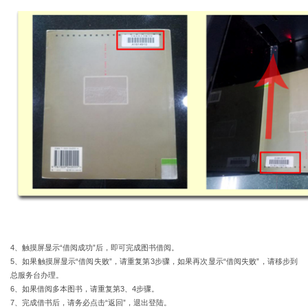
4
、触摸屏显示
“
借阅成功
”
后，即可完成图书借阅。
5
、如果触摸屏显示
“
借阅失败
”
，请重复第
3
步骤，如果再次显示
“
借阅失败
”
，请移步到
总服务台办理。
6
、如果借阅多本图书，请重复第
3
、
4
步骤。
7
、完成借书后，请务必点击
“
返回
”
，退出登陆。