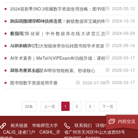
2025-05-12
2024迎新季|NO.3馆藏数字资源使用攻略：图书馆
购买的数据库两种访问方式
2024-10-15
2024迎新季|NO.4快来这里！解锁数据库宝藏的终
极指南！
2024-09-29
数据宝库侦探｜中外数据库在线大讲堂汇总
（2024年10月）
2025-05-14
AI学术素养 | 三大智能体带你玩转图书馆学术资源
2026-03-17
AI学术素养｜MeTel与VIPExamAI功能升级：课程
训练与考试备战
2026-03-17
AI学术素养 | 超星AI帮你智能检索、秒读核心
2026-03-17
图书馆数字资源使用手册
2026-07-08
32条
上一页
1
2
3
下一页
内部交流
相关链接
华南师范大学
联系我们
详细地址：广东
CALIS_读者门户
CASHL_开
省广州市天河区中山大道西55号