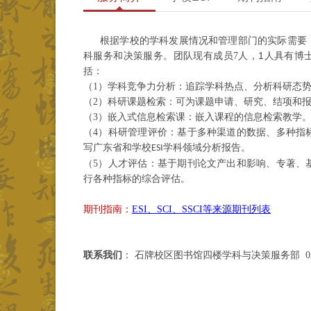
根据学校的学科发展情况和管理部门的实际需要
1
科服务和决策服务。团队现有成员
7
人，
人具有博
括：
（
1
）学科竞争力分析：
追踪学科热点、分析科研态
（
2
）科研课题检索：
可为课题申请、研究、结项和
（
3
）嵌入式信息检索课：嵌入课程的信息检索教学
（
4
）科研管理评价：基于多种渠道的数据、多种指
写广东省和学校
学科领域分析报告。
ESI
（
5
）人才评估：基于期刊论文产出和影响、专著、
行各种指标的综合评估。
期刊指南：
ESI、SCI、SSCI等来源期刊列表
联系我们
：
石牌校区图书馆四楼学科与决策服务部