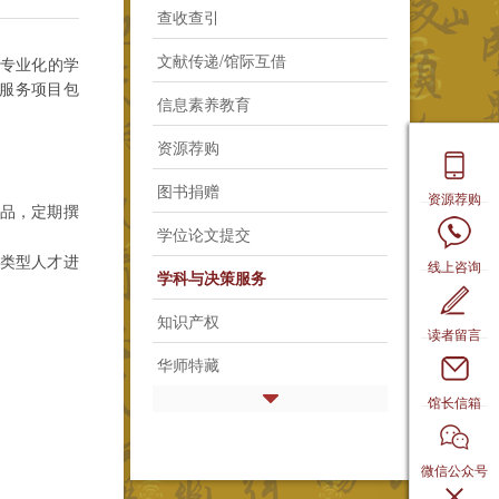
查收查引
文献传递/馆际互借
专业化的学
服务项目包
信息素养教育
资源荐购
图书捐赠
资源荐购
品，定期撰
学位论文提交
类型人才进
线上咨询
学科与决策服务
知识产权
读者留言
华师特藏
馆长信箱
微信公众号